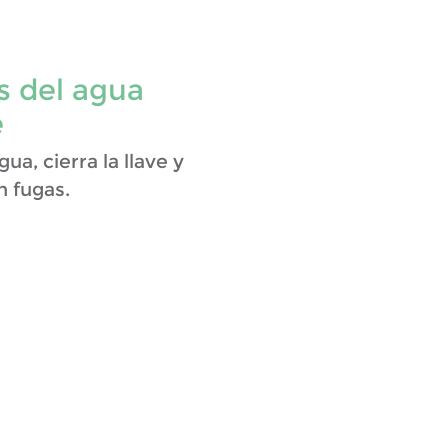
es del agua
e
ua, cierra la llave y
n fugas.