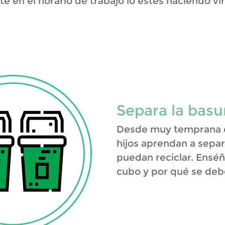
e en el horario de trabajo lo estés haciendo vir
Separa la basu
Desde muy temprana 
hijos aprendan a separ
puedan reciclar. Enséñ
cubo y por qué se debe