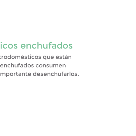
icos enchufados
trodomésticos que están
n enchufados consumen
 importante desenchufarlos.