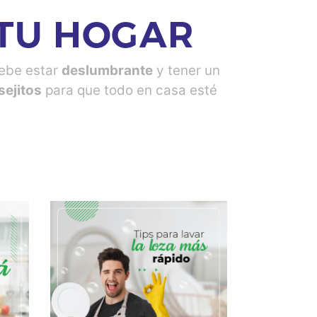
TU HOGAR
debe estar
deslumbrante
y tener un
sejitos
para que todo en casa esté