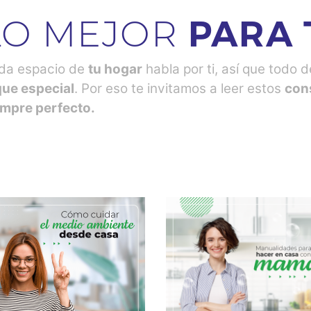
LO MEJOR
PARA 
da espacio de
tu hogar
habla por ti, así que todo 
que especial
. Por eso te invitamos a leer estos
con
empre perfecto.