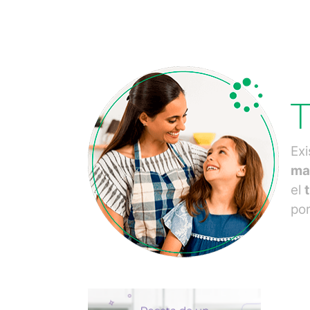
Exi
ma
el
por