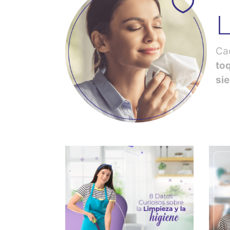
Ca
to
si