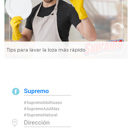
Tips para lavar la loza más rápido
Supremo
#SupremoMultiusos
#SupremoAzulMax
#SupremoNatural
Dirección