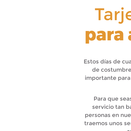
Tarj
para 
Estos días de cu
de costumbre,
importante para 
Para que sea
servicio tan 
personas en nues
traemos unos sen