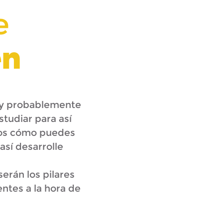
e
en
muy probablemente
studiar para así
amos cómo puedes
así desarrolle
erán los pilares
ntes a la hora de