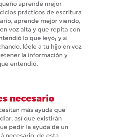
equeño aprende mejor
cicios prácticos de escritura
trario, aprende mejor viendo,
 en voz alta y que repita con
tendió lo que leyó; y si
ando, léele a tu hijo en voz
retener la información y
que entendió.
es necesario
cesitan más ayuda que
diar, así que existirán
que pedir la ayuda de un
rá necesario, de esta