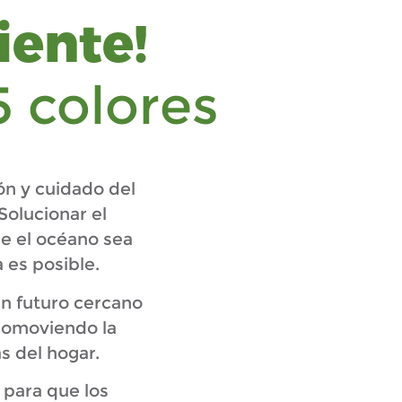
iente!
5 colores
ón y cuidado del
Solucionar el
ue el océano sea
 es posible.
un futuro cercano
promoviendo la
s del hogar.
 para que los