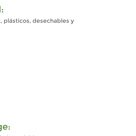
:
k, plásticos, desechables y
ge: