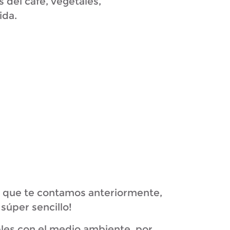
 del café, vegetales,
ida.
es que te contamos anteriormente,
súper sencillo!
les con el medio ambiente, por