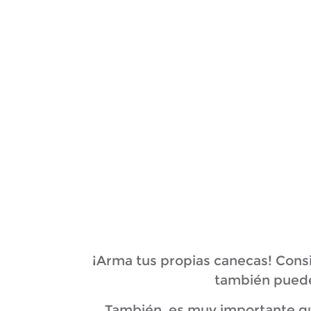
¡Arma tus propias canecas! Consi
también puedes
También, es muy importante qu