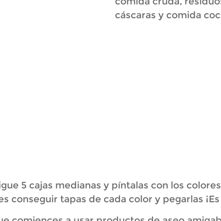
comida cruda, residuos
cáscaras y comida coc
gue 5 cajas medianas y píntalas con los color
 conseguir tapas de cada color y pegarlas ¡Es 
e comiences a usar productos de aseo amigab