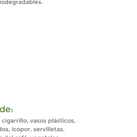
iodegradables.
de:
 cigarrillo, vasos plásticos,
, icopor, servilletas,