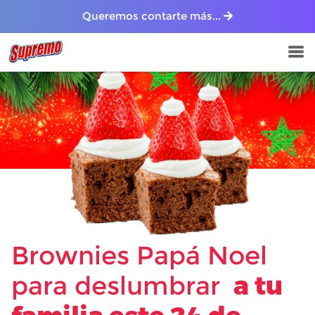
Queremos contarte más...
Brownies Papá Noel
para deslumbrar
a tu