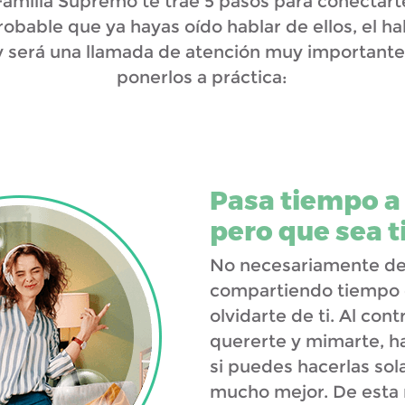
 Familia Supremo te trae 5 pasos para conectar
bable que ya hayas oído hablar de ellos, el ha
oy será una llamada de atención muy important
ponerlos a práctica:
Pasa tiempo a 
pero que sea t
No necesariamente deb
compartiendo tiempo 
olvidarte de ti. Al con
quererte y mimarte, h
si puedes hacerlas sol
mucho mejor. De esta 