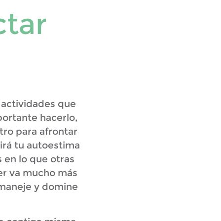
ctar
 actividades que
portante hacerlo,
tro para afrontar
rirá tu autoestima
 en lo que otras
 ser va mucho más
n maneje y domine