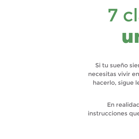
7 c
u
Si tu sueño si
necesitas vivir e
hacerlo, sigue
En realidad
instrucciones que