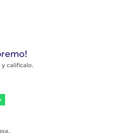
premo!
 califícalo.
p
asa.