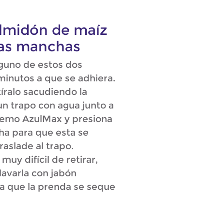
 almidón de maíz
las manchas
guno de estos dos
minutos a que se adhiera.
tíralo sacudiendo la
n trapo con agua junto a
remo AzulMax y presiona
a para que esta se
raslade al trapo.
muy difícil de retirar,
 lavarla con jabón
a que la prenda se seque