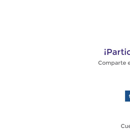
¡Part
Comparte en
Cué