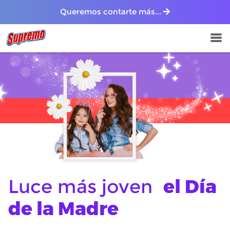
Queremos contarte más...
Luce más joven
el Día
de la Madre