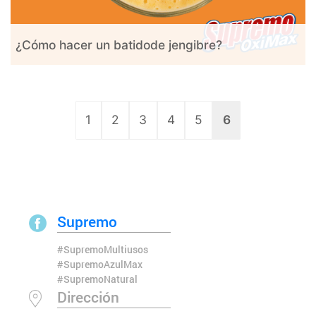
¿Cómo hacer un batidode jengibre?
1
2
3
4
5
6
Supremo
#SupremoMultiusos
#SupremoAzulMax
#SupremoNatural
Dirección